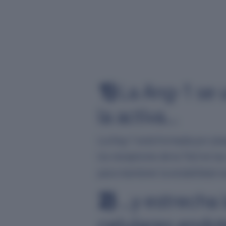
1)
La Ang-1 se u
la activa…
La Ang-1 está formada por plaq
los receptores de la Tie2 en la
para mantener la estabilidad va
2)
…y estrecha 
celulares endot