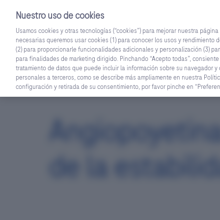
Nuestro uso de cookies
Usamos cookies y otras tecnologías (“cookies”) para mejorar nuestra págin
necesarias queremos usar cookies (1) para conocer los usos y rendimiento d
Inicio
Especialidades
Congresos y event
(2) para proporcionarle funcionalidades adicionales y personalización (3) par
para finalidades de marketing dirigido. Pinchando “Acepto todas”, consiente
tratamiento de datos que puede incluir la información sobre su navegador y d
personales a terceros, como se describe más ampliamente en nuestra Polític
configuración y retirada de su consentimiento, por favor pinche en “Prefer
Angiopoyetina
de la estabili