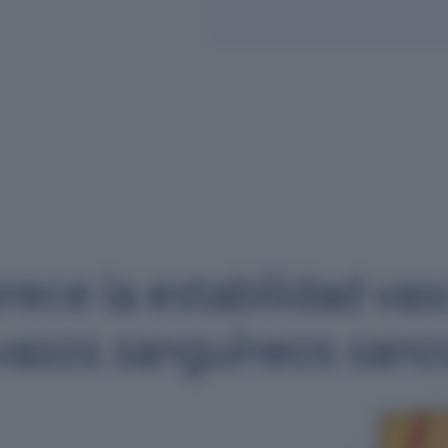
rece la estabilidad vas
vasos sanguíneos sano