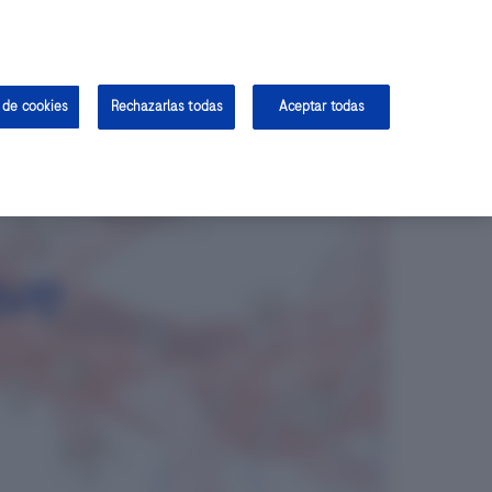
Contacto
Farmacovigilancia
Inicia Sesión
Regístrate
oche Biomarkers
Personalised HealthCare
 de cookies
Rechazarlas todas
Aceptar todas
ave