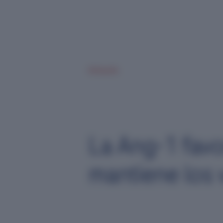
#Infografía
La Ang-1 favo
mantiene los 