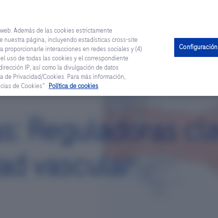
a web. Además de las cookies estrictamente
e nuestra página, incluyendo estadísticas cross-site
os
Recursos para tí
Roche Campus
Productos
R
Configuración
a proporcionarle interacciones en redes sociales y (4)
 el uso de todas las cookies y el correspondiente
irección IP, así como la divulgación de datos
a de Privacidad/Cookies. Para más información,
encias de Cookies”
Política de cookies
s: Reguladoras cl
dad vascular