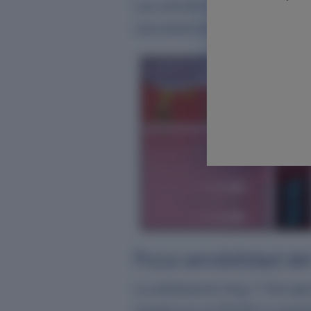
Las uniones celulares hermétic
prop
vasculares en la barrera hemato
Lo s
conte
Si 
Poca sensibilidad de
La señalización Ang-1-Tie2 eje