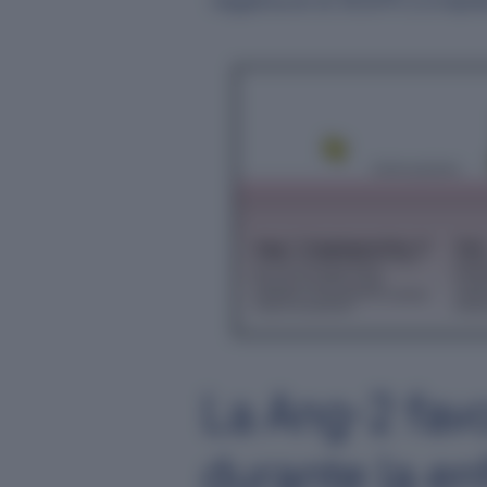
negativa en el VEGFR-2 e impid
La Ang-2 favo
durante la e