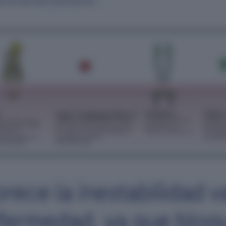
e la neovascularización.
rece la inestabilidad v
nfermedad, ya que bloq