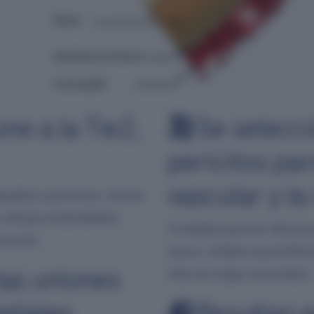
ne a la Tie2,
3)
Se selecci
pericitos par
vascular y l
uetas y pericitos. Activa
s células endoteliales
A medida que las células 
scular.
vasos, inhiben la prolifer
las uniones
más las fugas vasculares.
eliales
4)
Resultan e