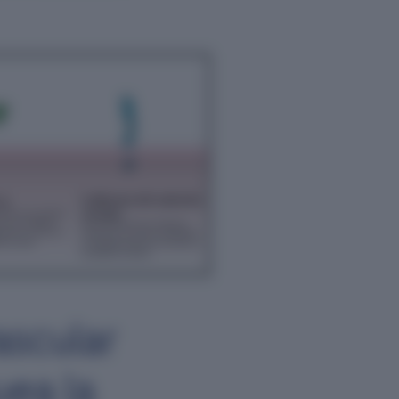
ascular
uea la