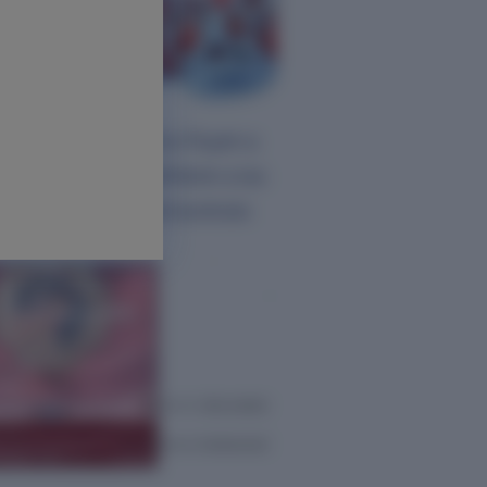
lidad
a 100
 ya no
AR".
anos, los leucocitos fluyen a
íneo, pero no se adhieren a las
gran a la matriz extracelular.