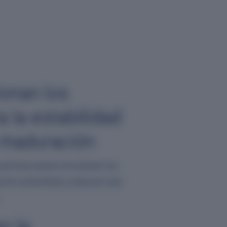
onan los
a la estabilidad
a maduración
perivasculares envuelven los
ación endotelial y reducen aún
n la