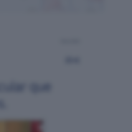
Enero 2024
cular que
s.