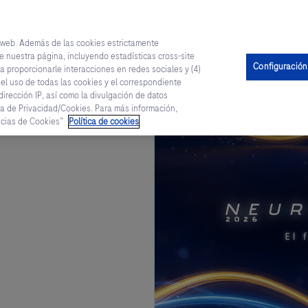
a web. Además de las cookies estrictamente
e nuestra página, incluyendo estadísticas cross-site
os
Recursos para tí
Roche Campus
Productos
R
Configuración
a proporcionarle interacciones en redes sociales y (4)
 el uso de todas las cookies y el correspondiente
irección IP, así como la divulgación de datos
a de Privacidad/Cookies. Para más información,
encias de Cookies”
Política de cookies