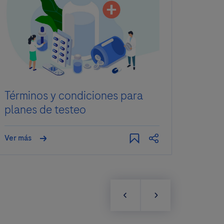
Términos y condiciones para
GENe
planes de testeo
Ver más
Ver má