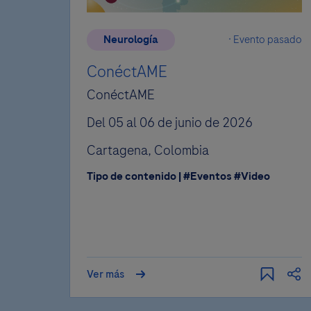
Neurología
Evento pasado
ConéctAME
ConéctAME
Del 05 al 06 de junio de 2026
Cartagena, Colombia
Tipo de contenido | #Eventos #Video
A
prop
Lo s
conte
Ver más
Si 