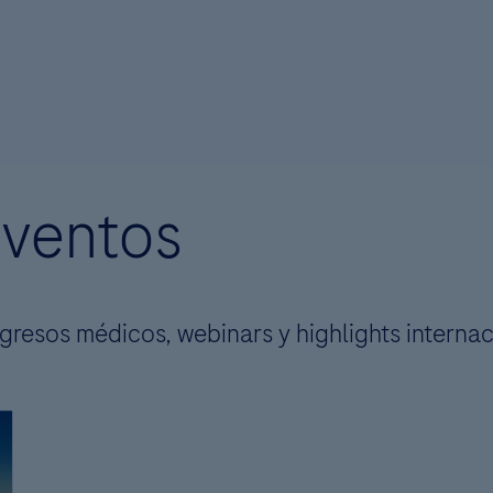
Continuar
Ir A Favoritos
REGRESAR
Eventos
gresos médicos, webinars y highlights internac