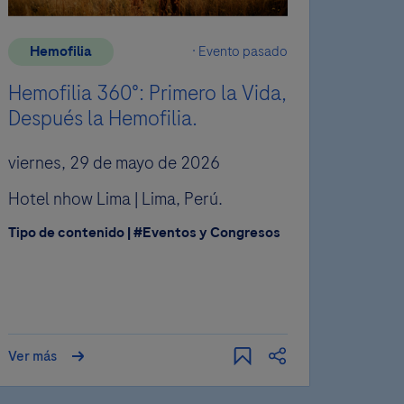
Hemofilia
Evento pasado
Oft
Hemofilia 360°: Primero la Vida,
Macu
Después la Hemofilia.
Del 2
viernes, 29 de mayo de 2026
Hotel
Aveni
Hotel nhow Lima | Lima, Perú.
Pana
Tipo de contenido | #Eventos y Congresos
Tipo d
#Text
er
lidad
a 100
 ya no
Ver más
Ver má
AR".