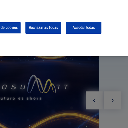
Contacto
Farmacovigilancia
Inicia Sesión
Regístrate
oche Biomarkers
Personalised HealthCare
 de cookies
Rechazarlas todas
Aceptar todas