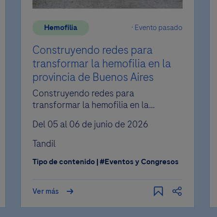
Hemofilia
Evento pasado
Construyendo redes para
transformar la hemofilia en la
provincia de Buenos Aires
Estás dejando Diálogo
Compartir
Construyendo redes para
transformar la hemofilia en la
Llegaste al límite de
Roche
provincia de Buenos Aires
Twitter
Facebook
Agregar a mi calendario
Del 05 al 06 de junio de 2026
contenidos guardados
Tandil
LinkedIn
WhatsApp
ccederás a contenido complementario que podría no s
Outlook
Tipo de contenido | #Eventos y Congresos
iedad de Roche. De ser así, Roche no asume responsabi
entimos, tu lista de favoritos solo puede guardar hast
Copiar enlace
por el acceso, uso y contenidos de este sitio web.
Google
nidos. Puedes hacer espacio borrando contenidos que
Ver más
deseas quedarte en Diálogo Roche da clic en "REGRES
sean de tu interés e intentarlo nuevamente.
Ical