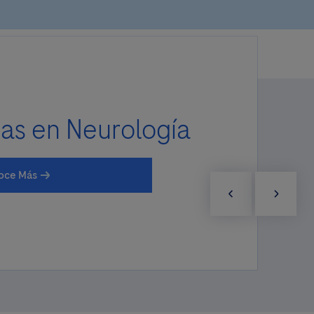
as en Neurología
oce Más